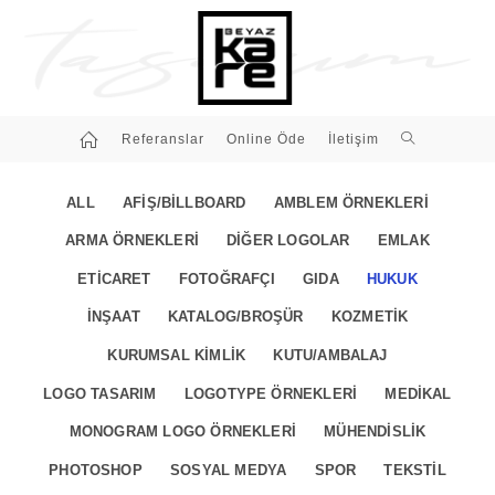
Referanslar
Online Öde
İletişim
ALL
AFIŞ/BILLBOARD
AMBLEM ÖRNEKLERI
ARMA ÖRNEKLERI
DIĞER LOGOLAR
EMLAK
ETICARET
FOTOĞRAFÇI
GIDA
HUKUK
İNŞAAT
KATALOG/BROŞÜR
KOZMETIK
KURUMSAL KIMLIK
KUTU/AMBALAJ
LOGO TASARIM
LOGOTYPE ÖRNEKLERI
MEDIKAL
MONOGRAM LOGO ÖRNEKLERI
MÜHENDISLIK
PHOTOSHOP
SOSYAL MEDYA
SPOR
TEKSTIL