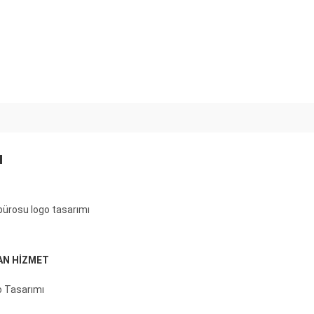
ı
bürosu logo tasarımı
AN HİZMET
 Tasarımı