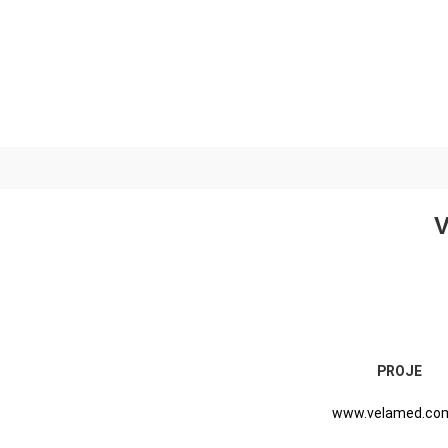
V
PROJE
www.velamed.com