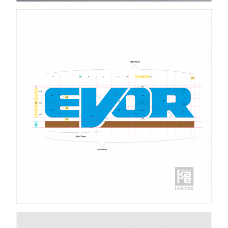
Views