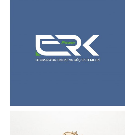
Views