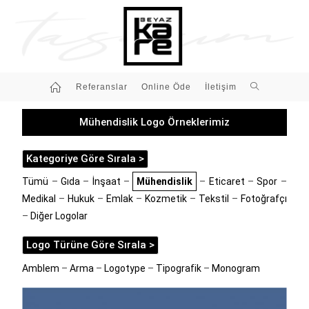
Referanslar
Online Öde
İletişim
Mühendislik Logo Örneklerimiz
Kategoriye Göre Sırala >
Tümü
–
Gıda
–
İnşaat
–
Mühendislik
–
Eticaret
–
Spor
–
Medikal
–
Hukuk
–
Emlak
–
Kozmetik
–
Tekstil
–
Fotoğrafçı
–
Diğer Logolar
Logo Türüne Göre Sırala >
Amblem
–
Arma
–
Logotype
–
Tipografik
–
Monogram