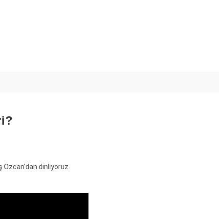
ri?
ış Özcan’dan dinliyoruz.